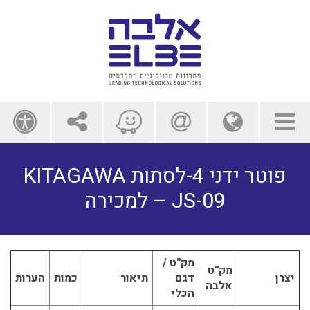
תפריט
globe
contact us
לשתף
ss
פוטר ידני 4-לסתות KITAGAWA
JS-09 – למכירה
מק''ט /
מק''ט
יצרן
דגם
תיאור
כמות
הערות
אלבה
הכלי