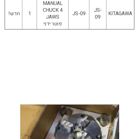
MANUAL
CHUCK 4
JS-
KITAGAWA
JS-09
1
חדש!
JAWS
09
פוטר ידני
background-image