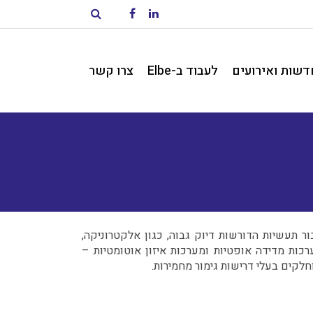
Linkedin
Facebook
פתח חיפוש
דשות ואירועים
לעבוד ב-Elbe
צרו קשר
 פני מתכות, במיוחד עבור תעשיות הדורשות דיוק גבוה, כגון אלקטרוניקה,
ות בטכנולוגיות מתקדמות כמו מנועי לינאריים ללא ליבת ברזל, בקרי CNC ייעודיים, מערכות מדידה אופטיות ומערכות איזון אוטומטיות –
וחלקים בעלי דרישות גימור מחמירות.