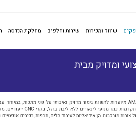
פקים
שיווק ומכירות
שירות וחלפים
מחלקת הנדסה
ח
 שיוף מקצועי ומדויק מבית
מכונות Grinding, מכונות שיוף מדויקות, מבית AMADA מיועדות להשגת גימור מדויק ואיכותי על
רפואה, רכב וחלל. המכונות מצויד
 צורות מורכבות. הן אידיאליות לעיבוד כלים, תבניות, רכיבים אופטיים 